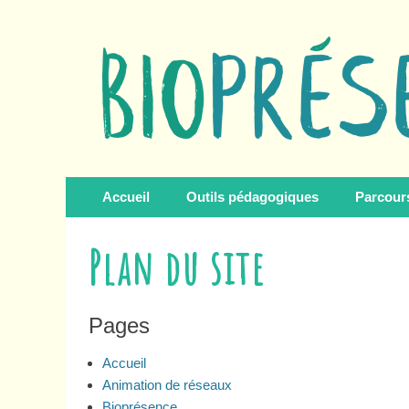
Biopresence
Second Menu
Aller
Accueil
Outils pédagogiques
Parcour
au
contenu
Plan du site
Pages
Accueil
Animation de réseaux
Bioprésence